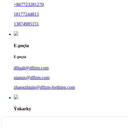
+867723281270
18177244813
13874985151
E-poçta
E-poçta
dflqali@dflzm.com
nianqx@dflzm.com
zhangzhiqin@dflzm-forthing.com
Ýokarky