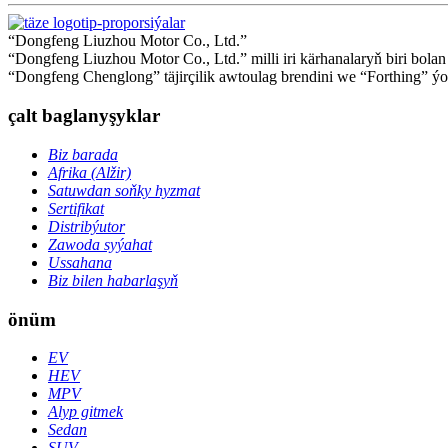
“Dongfeng Liuzhou Motor Co., Ltd.”
“Dongfeng Liuzhou Motor Co., Ltd.” milli iri kärhanalaryň biri bol
“Dongfeng Chenglong” täjirçilik awtoulag brendini we “Forthing” ýol
çalt baglanyşyklar
Biz barada
Afrika (Alžir)
Satuwdan soňky hyzmat
Sertifikat
Distribýutor
Zawoda syýahat
Ussahana
Biz bilen habarlaşyň
önüm
EV
HEV
MPV
Alyp gitmek
Sedan
SUV