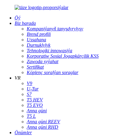
Öý
Biz barada
Kompaniýanyň tanyşdyrylyşy
Brend profili
Ussahana
Durnuklylyk
Tehnologiki innowasiýa
Korporatiw Sosial Jogapkärçilik KSS
Zawoda syýahat
Sertifikat
Köplenç soralýan soraglar
VR
V9
U-Tur
S7
T5 HEV
T5 EVO
Anna güni
T5 L
Anna güni REEV
Anna güni RHD
Önümler