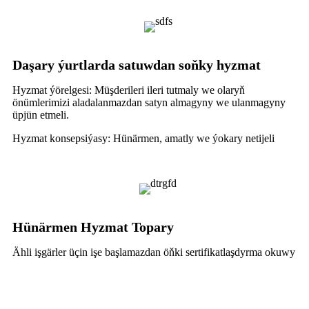
Daşary ýurtlarda satuwdan soňky hyzmat
Hyzmat ýörelgesi: Müşderileri ileri tutmaly we olaryň
önümlerimizi aladalanmazdan satyn almagyny we ulanmagyny
üpjün etmeli.
Hyzmat konsepsiýasy: Hünärmen, amatly we ýokary netijeli
Hünärmen Hyzmat Topary
Ähli işgärler üçin işe başlamazdan öňki sertifikatlaşdyrma okuwy