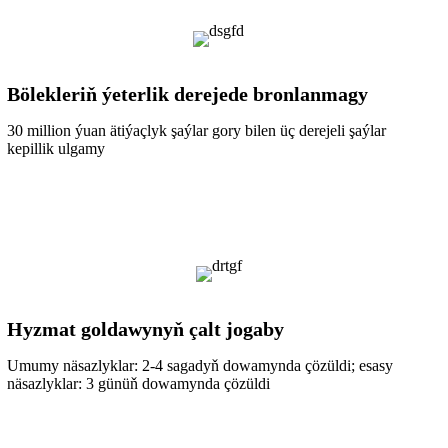
Bölekleriň ýeterlik derejede bronlanmagy
30 million ýuan ätiýaçlyk şaýlar gory bilen üç derejeli şaýlar
kepillik ulgamy
Hyzmat goldawynyň çalt jogaby
Umumy näsazlyklar: 2-4 sagadyň dowamynda çözüldi; esasy
näsazlyklar: 3 günüň dowamynda çözüldi