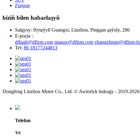
Furgon
biziň bilen habarlaşyň
Salgysy: Hytaýyň Guangxi, Liuzhou, Pingşan şaýoly, 286
E-poçta：
dflqali@dflzm.com
nianqx@dflzm.com
zhangzhiqin@dflzm-fo
Tel:
86 18177244813
Dongfeng Liuzhou Motor Co., Ltd. © Awtorlyk hukugy - 2019-2026: 
Telefon
Tel