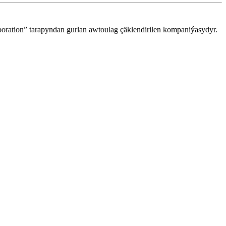
poration” tarapyndan gurlan awtoulag çäklendirilen kompaniýasydyr.