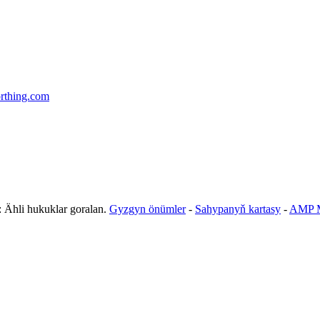
rthing.com
Ähli hukuklar goralan.
Gyzgyn önümler
-
Sahypanyň kartasy
-
AMP M