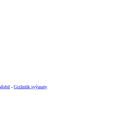
obil
-
Gizlinlik syýasaty