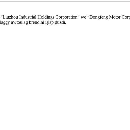
an “Liuzhou Industrial Holdings Corporation” we “Dongfeng Motor Cor
agçy awtoulag brendini işläp düzdi.