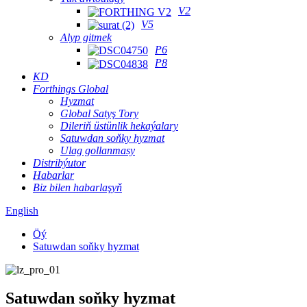
V2
V5
Alyp gitmek
P6
P8
KD
Forthings Global
Hyzmat
Global Satyş Tory
Dileriň üstünlik hekaýalary
Satuwdan soňky hyzmat
Ulag gollanmasy
Distribýutor
Habarlar
Biz bilen habarlaşyň
English
Öý
Satuwdan soňky hyzmat
Satuwdan soňky hyzmat