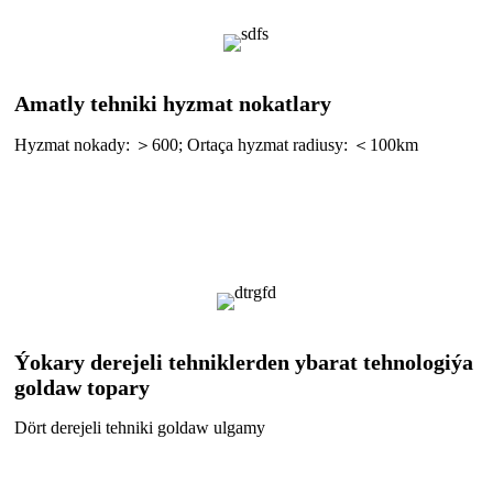
Amatly tehniki hyzmat nokatlary
Hyzmat nokady: ＞600; Ortaça hyzmat radiusy: ＜100km
Ýokary derejeli tehniklerden ybarat tehnologiýa
goldaw topary
Dört derejeli tehniki goldaw ulgamy