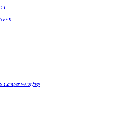
T5L
5VER.
9 Camper wersiýasy