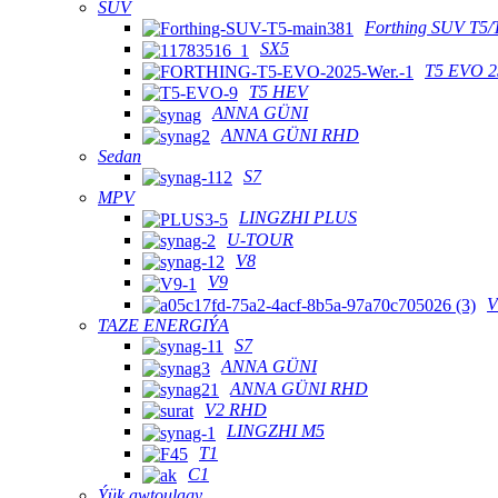
SUV
Forthing SUV T5/
SX5
T5 EVO 2
T5 HEV
ANNA GÜNI
ANNA GÜNI RHD
Sedan
S7
MPV
LINGZHI PLUS
U-TOUR
V8
V9
V
TAZE ENERGIÝA
S7
ANNA GÜNI
ANNA GÜNI RHD
V2 RHD
LINGZHI M5
T1
C1
Ýük awtoulagy