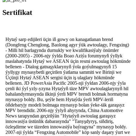
Sertifikat
Hytaý sarp edijileri üçin iň gowy on kanagatlanan brend
(Dongfeng Chenglong, Baolong agyr ýük awtoulagy, Fengxing)
- Milli hil barlagynda durnukly we kwalifikasiýaly önümler
(2000-2005) - 2006-njy ýylda Boao Aziýa forumynyň ýyllyk
maslahatynda Hytaý we ASEAN üçin resmi awtoulag hökmünde
bellenen - Dialog gatnaşyklarynyň ýola goýulmagynyň 15
ýyllygy mynasybetli geçirilen ýatlama sammiti we Birinji we
Üçünji Hytaý ASEAN sergisi üçin iş ulaglary hökmünde
bellenen. JD PowerAsia Pacific 2005-nji ýyldan 2006-njy ýyla
çenli iki ýyl yzly-yzyna Hytaýyň täze MPV awtoulaglarynyň hil
bahalandyrmasynda ilkinji ýerli MPV brendi bolmak hormatyna
mynasyp boldy. Bu, şeýle hem Hytaýda ýerli MPV-leriň
öňdebaryjy modeli bolmaga mynasyp bolan ýeke-täk garaşsyz
MPV brendidir. 2006-njy ýylyň ahyrynda, China Automotive
News tarapyndan geçirilýän "Hytaýyň awtoulag garaşsyz
innowasiýa üstünlik dabarasynda" "Tanyşdyryş, siňdiriş,
özleşdirme we täzeden innowasiýa baýragyna" mynasyp boldy.
2007-nji ýylda “Fengxing Automobile” köp sanly daşary ýurt we