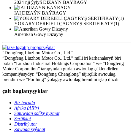
2024-nji ýylyň DIZAÝN BAÝRAGY
IAI DIZAÝN BAÝRAGY
ÝOKARY DEREJELI ÇAGYRYŞ SERTIFIKATY(1)
Amerikan Gowy Dizayny
“Dongfeng Liuzhou Motor Co., Ltd.”
“Dongfeng Liuzhou Motor Co., Ltd.” milli iri kärhanalaryň biri
bolan “Liuzhou Industrial Holdings Corporation” we “Dongfeng
Motor Corporation” tarapyndan gurlan awtoulag çäklendirilen
kompaniýasydyr. “Dongfeng Chenglong” täjirçilik awtoulag
brendini we “Forthing” ýolagçy awtoulag brendini işläp düzdi.
çalt baglanyşyklar
Biz barada
Afrika (Alžir)
Satuwdan soňky hyzmat
Sertifikat
Distribýutor
Zawoda syýahat