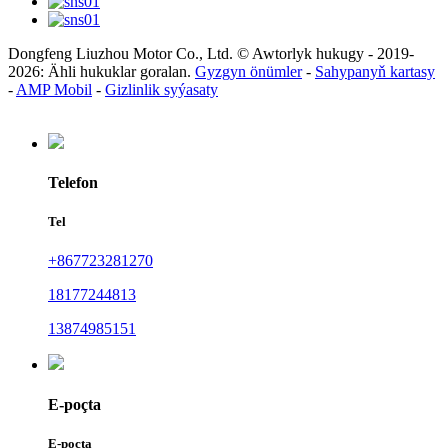
Dongfeng Liuzhou Motor Co., Ltd. © Awtorlyk hukugy - 2019-
2026: Ähli hukuklar goralan.
Gyzgyn önümler
-
Sahypanyň kartasy
-
AMP Mobil
-
Gizlinlik syýasaty
Telefon
Tel
+867723281270
18177244813
13874985151
E-poçta
E-poçta