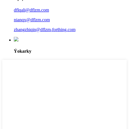
dflqali@dflzm.com
nianqx@dflzm.com
zhangzhiqin@dflzm-forthing.com
Ýokarky