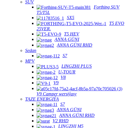
SUV
Forthing SUV
T5/T5L
SX5
T5 EVO
25VER.
T5 HEV
ANNA GÜNI
ANNA GÜNI RHD
Sedan
S7
MPV
LINGZHI PLUS
U-TOUR
V8
V9
V9 Camper wersiýasy
TAZE ENERGIÝA
S7
ANNA GÜNI
ANNA GÜNI RHD
V2 RHD
LINGZHI M5