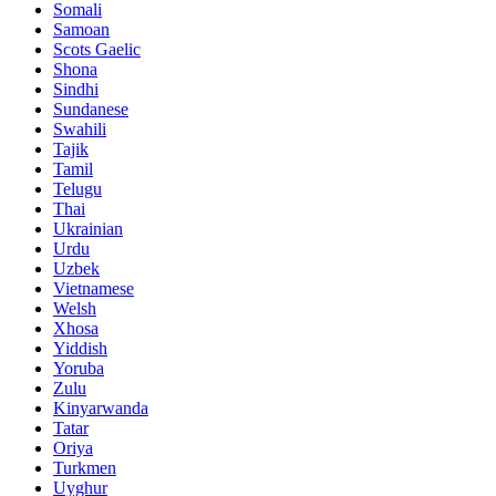
Somali
Samoan
Scots Gaelic
Shona
Sindhi
Sundanese
Swahili
Tajik
Tamil
Telugu
Thai
Ukrainian
Urdu
Uzbek
Vietnamese
Welsh
Xhosa
Yiddish
Yoruba
Zulu
Kinyarwanda
Tatar
Oriya
Turkmen
Uyghur