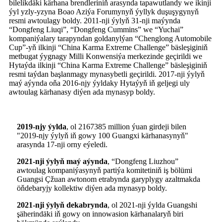
bilelikdäki kärhana brendleriniň arasynda tapawutlandy we ikinji
ýyl yzly-yzyna Boao Aziýa Forumynyň ýyllyk duşuşygynyň
resmi awtoulagy boldy. 2011-nji ýylyň 31-nji maýynda
“Dongfeng Liuqi”, “Dongfeng Cummins” we “Yuchai”
kompaniýalary tarapyndan goldanylýan “Chenglong Automobile
Cup”-yň ilkinji “China Karma Extreme Challenge” bäsleşiginiň
metbugat ýygnagy Milli Konwensiýa merkezinde geçirildi we
Hytaýda ilkinji “China Karma Extreme Challenge” bäsleşiginiň
resmi taýdan başlanmagy mynasybetli geçirildi. 2017-nji ýylyň
maý aýynda oňa 2016-njy ýyldaky Hytaýyň iň geljegi uly
awtoulag kärhanasy diýen ada mynasyp boldy.
2019-njy ýylda
, ol 2167385 million ýuan girdeji bilen
"2019-njy ýylyň iň gowy 100 Guangxi kärhanasynyň"
arasynda 17-nji orny eýeledi.
2021-nji ýylyň maý aýynda
, “Dongfeng Liuzhou”
awtoulag kompaniýasynyň partiýa komitetiniň iş bölümi
Guangsi Çžuan awtonom etrabynda garyplygy azaltmakda
öňdebaryjy kollektiw diýen ada mynasyp boldy.
2021-nji ýylyň dekabrynda
, ol 2021-nji ýylda Guangshi
şäherindäki iň gowy on innowasion kärhanalaryň biri