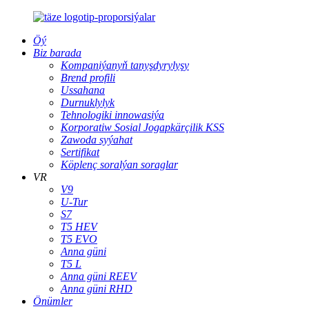
Öý
Biz barada
Kompaniýanyň tanyşdyrylyşy
Brend profili
Ussahana
Durnuklylyk
Tehnologiki innowasiýa
Korporatiw Sosial Jogapkärçilik KSS
Zawoda syýahat
Sertifikat
Köplenç soralýan soraglar
VR
V9
U-Tur
S7
T5 HEV
T5 EVO
Anna güni
T5 L
Anna güni REEV
Anna güni RHD
Önümler