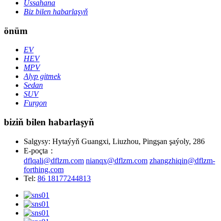
Ussahana
Biz bilen habarlaşyň
önüm
EV
HEV
MPV
Alyp gitmek
Sedan
SUV
Furgon
biziň bilen habarlaşyň
Salgysy: Hytaýyň Guangxi, Liuzhou, Pingşan şaýoly, 286
E-poçta：
dflqali@dflzm.com
nianqx@dflzm.com
zhangzhiqin@dflzm-
forthing.com
Tel:
86 18177244813