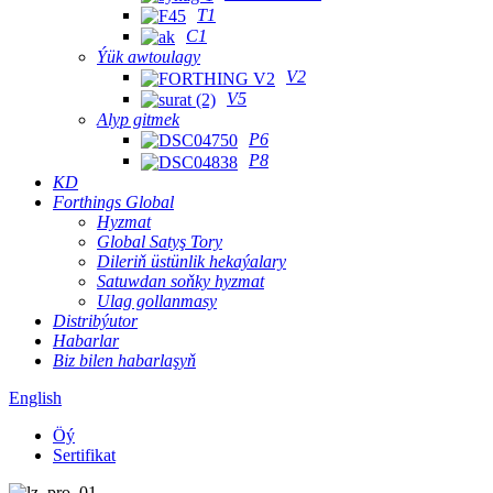
T1
C1
Ýük awtoulagy
V2
V5
Alyp gitmek
P6
P8
KD
Forthings Global
Hyzmat
Global Satyş Tory
Dileriň üstünlik hekaýalary
Satuwdan soňky hyzmat
Ulag gollanmasy
Distribýutor
Habarlar
Biz bilen habarlaşyň
English
Öý
Sertifikat