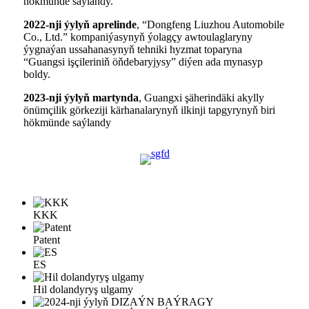
hökmünde saýlandy.
2022-nji ýylyň aprelinde
, “Dongfeng Liuzhou Automobile
Co., Ltd.” kompaniýasynyň ýolagçy awtoulaglaryny
ýygnaýan ussahanasynyň tehniki hyzmat toparyna
“Guangsi işçileriniň öňdebaryjysy” diýen ada mynasyp
boldy.
2023-nji ýylyň martynda
, Guangxi şäherindäki akylly
önümçilik görkeziji kärhanalarynyň ilkinji tapgyrynyň biri
hökmünde saýlandy
KKK
Patent
ES
Hil dolandyryş ulgamy