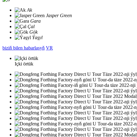
Ak
Jasper Green
Gara
Çal
Gök
Ýaşyl
biziň bilen habarlaşyň
VR
Içki örtük