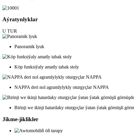
Aýratynlyklar
U
TUR
Panoramik lyuk
Köp funksiýaly amatly tabak stoly
NAPPA deri nol agramlylykly oturgyçlar NAPPA
Birinji we ikinji hatardaky oturgyçlar ýatan ýatak görnüşli gör
Jikme-jiklikler