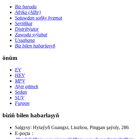
Biz barada
Afrika (Alžir)
Satuwdan soňky hyzmat
Sertifikat
Distribýutor
Zawoda syýahat
Ussahana
Biz bilen habarlaşyň
önüm
EV
HEV
MPV
Alyp gitmek
Sedan
SUV
Furgon
biziň bilen habarlaşyň
Salgysy: Hytaýyň Guangxi, Liuzhou, Pingşan şaýoly, 286
E-poçta：