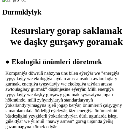
Durnuklylyk
Resurslary gorap saklamak
we daşky gurşawy goramak
● Ekologiki önümleri döretmek
Kompaniýa döwrüň nabzyna üns bilen eýerýär we "energiýa
tygşytlaýjy we ekologiýa taýdan arassa usulda awtoulaglary
gurmak, energiýa tygşytlaýjy we ekologiýa taýdan arassa
awtoulaglary gurmak" düşünjesine eýerýär. Milli energiýa
tygşytlaýjy we daşky gurşawy goramak syýasatyna jogap
hökmünde, milli zyňyndylaryň standartlarynyň
ýokarlandyrylmagyna işjeň jogap berýär, önümleriň çalşygyny
tamamlamakda öňdeligi eýeleýär, täze energiýa önümleriniň
bäsdeşligini yzygiderli ýokarlandyrýar, dürli ugurlarda islegi
giňeldýär we ýurduň "mawy asman" gorag urşunda ýeňiş
gazanmagyna kömek edýär.