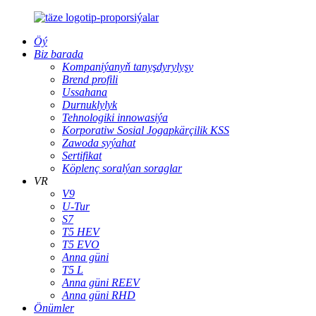
Öý
Biz barada
Kompaniýanyň tanyşdyrylyşy
Brend profili
Ussahana
Durnuklylyk
Tehnologiki innowasiýa
Korporatiw Sosial Jogapkärçilik KSS
Zawoda syýahat
Sertifikat
Köplenç soralýan soraglar
VR
V9
U-Tur
S7
T5 HEV
T5 EVO
Anna güni
T5 L
Anna güni REEV
Anna güni RHD
Önümler