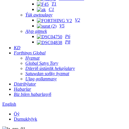
T1
C1
Ýük awtoulagy
V2
V5
Alyp gitmek
P6
P8
KD
Forthings Global
Hyzmat
Global Satyş Tory
Dileriň üstünlik hekaýalary
Satuwdan soňky hyzmat
Ulag gollanmasy
Distribýutor
Habarlar
Biz bilen habarlaşyň
English
Öý
Durnuklylyk