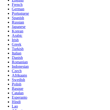
English
French
German
Portuguese
Spanish
Russian
Japanese
Korean
Arabic
Irish
Greek
Turkish
Italian
Danish
Romanian
Indonesian
Czech
Afrikaans
Swedish
Polish
Basque
Catalan
Esperanto
Hindi
Lao