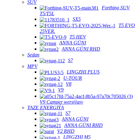
SUV
Forthing SUV
T5/T5L
SX5
T5 EVO
25VER.
T5 HEV
ANNA GÜNI
ANNA GÜNI RHD
Sedan
S7
MPV
LINGZHI PLUS
U-TOUR
V8
V9
V9 Camper wersiýasy
TAZE ENERGIÝA
S7
ANNA GÜNI
ANNA GÜNI RHD
V2 RHD
LINGZHI M5