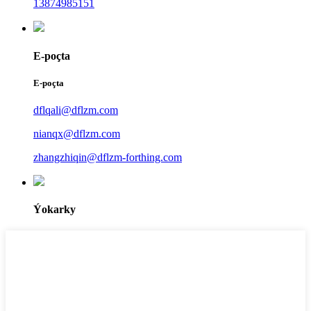
13874985151
E-poçta
E-poçta
dflqali@dflzm.com
nianqx@dflzm.com
zhangzhiqin@dflzm-forthing.com
Ýokarky