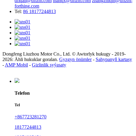
dflqali@dflzm.com
nianqx@dflzm.com
zhangzhiqin@dflzm-
forthing.com
Tel:
86 18177244813
Dongfeng Liuzhou Motor Co., Ltd. © Awtorlyk hukugy - 2019-
2026: Ähli hukuklar goralan.
Gyzgyn önümler
-
Sahypanyň kartasy
-
AMP Mobil
-
Gizlinlik syýasaty
Telefon
Tel
+867723281270
18177244813