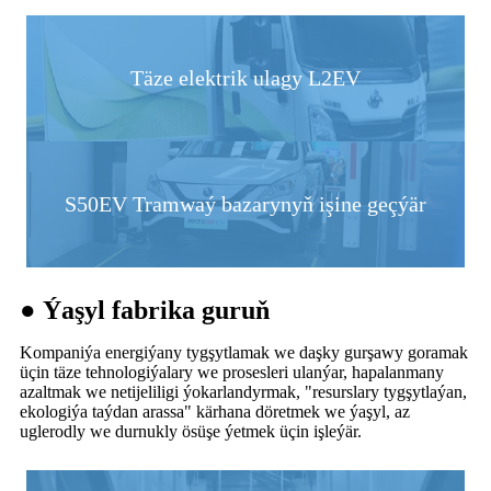
Täze elektrik ulagy L2EV
S50EV Tramwaý bazarynyň işine geçýär
● Ýaşyl fabrika guruň
Kompaniýa energiýany tygşytlamak we daşky gurşawy goramak
üçin täze tehnologiýalary we prosesleri ulanýar, hapalanmany
azaltmak we netijeliligi ýokarlandyrmak, "resurslary tygşytlaýan,
ekologiýa taýdan arassa" kärhana döretmek we ýaşyl, az
uglerodly we durnukly ösüşe ýetmek üçin işleýär.