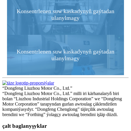
Konsentrlenen suw kaskadynyň gaýtadan
ulanylmagy
Konsentrlenen suw kaskadynyň gaýtadan
ulanylmagy
“Dongfeng Liuzhou Motor Co., Ltd.”
“Dongfeng Liuzhou Motor Co., Ltd.” milli iri kärhanalaryň biri
bolan “Liuzhou Industrial Holdings Corporation” we “Dongfeng
Motor Corporation” tarapyndan gurlan awtoulag çäklendirilen
kompaniýasydyr. “Dongfeng Chenglong” täjirçilik awtoulag
brendini we “Forthing” ýolagçy awtoulag brendini işläp düzdi.
çalt baglanyşyklar