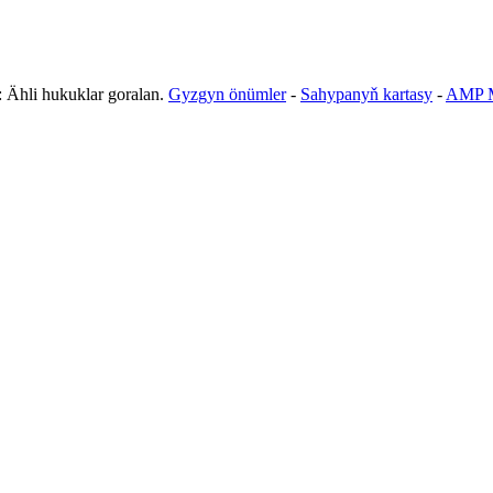
Ähli hukuklar goralan.
Gyzgyn önümler
-
Sahypanyň kartasy
-
AMP M