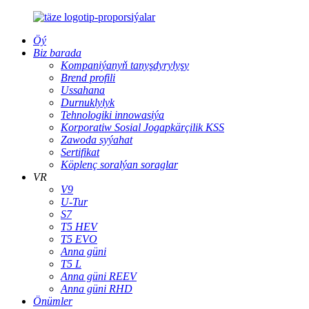
Öý
Biz barada
Kompaniýanyň tanyşdyrylyşy
Brend profili
Ussahana
Durnuklylyk
Tehnologiki innowasiýa
Korporatiw Sosial Jogapkärçilik KSS
Zawoda syýahat
Sertifikat
Köplenç soralýan soraglar
VR
V9
U-Tur
S7
T5 HEV
T5 EVO
Anna güni
T5 L
Anna güni REEV
Anna güni RHD
Önümler