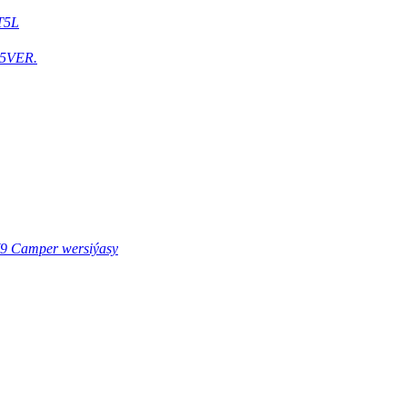
T5L
5VER.
9 Camper wersiýasy