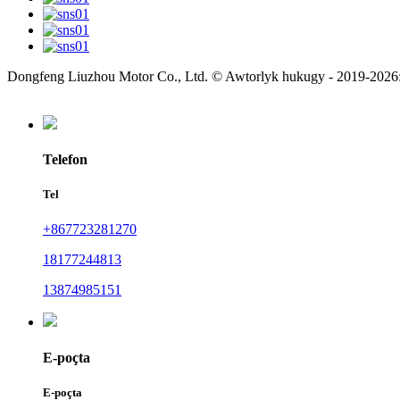
Dongfeng Liuzhou Motor Co., Ltd. © Awtorlyk hukugy - 2019-2026: 
Telefon
Tel
+867723281270
18177244813
13874985151
E-poçta
E-poçta