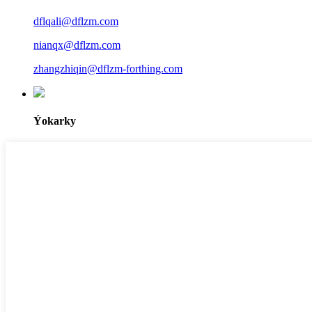
dflqali@dflzm.com
nianqx@dflzm.com
zhangzhiqin@dflzm-forthing.com
Ýokarky