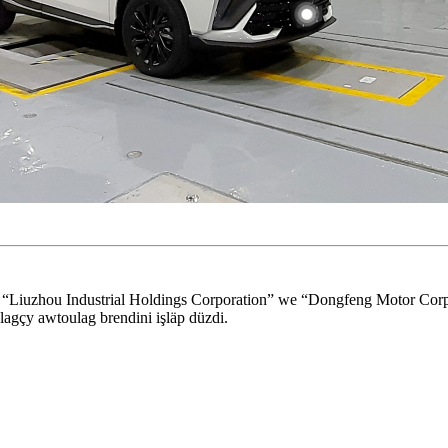
an “Liuzhou Industrial Holdings Corporation” we “Dongfeng Motor Cor
agçy awtoulag brendini işläp düzdi.