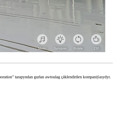
poration” tarapyndan gurlan awtoulag çäklendirilen kompaniýasydyr.