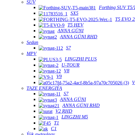
SUV
Forthing SUV T5/
SX5
T5 EVO 2
T5 HEV
ANNA GÜNI
ANNA GÜNI RHD
Sedan
S7
MPV
LINGZHI PLUS
U-TOUR
V8
V9
V
TAZE ENERGIÝA
S7
ANNA GÜNI
ANNA GÜNI RHD
V2 RHD
LINGZHI M5
T1
C1
Ýük awtoulagy