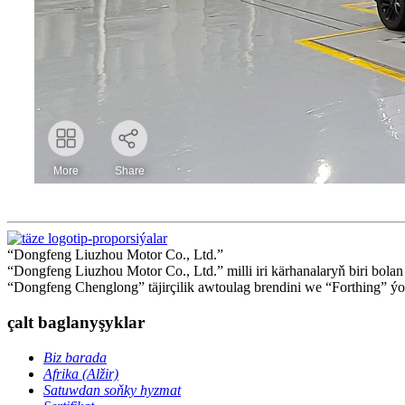
“Dongfeng Liuzhou Motor Co., Ltd.”
“Dongfeng Liuzhou Motor Co., Ltd.” milli iri kärhanalaryň biri bol
“Dongfeng Chenglong” täjirçilik awtoulag brendini we “Forthing” ýol
çalt baglanyşyklar
Biz barada
Afrika (Alžir)
Satuwdan soňky hyzmat