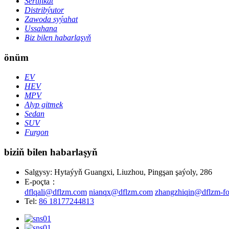
Sertifikat
Distribýutor
Zawoda syýahat
Ussahana
Biz bilen habarlaşyň
önüm
EV
HEV
MPV
Alyp gitmek
Sedan
SUV
Furgon
biziň bilen habarlaşyň
Salgysy: Hytaýyň Guangxi, Liuzhou, Pingşan şaýoly, 286
E-poçta：
dflqali@dflzm.com
nianqx@dflzm.com
zhangzhiqin@dflzm-fo
Tel:
86 18177244813