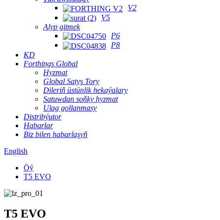
V2
V5
Alyp gitmek
P6
P8
KD
Forthings Global
Hyzmat
Global Satyş Tory
Dileriň üstünlik hekaýalary
Satuwdan soňky hyzmat
Ulag gollanmasy
Distribýutor
Habarlar
Biz bilen habarlaşyň
English
Öý
T5 EVO
T5 EVO