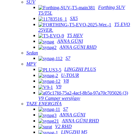
SUV
Forthing SUV
T5/T5L
SX5
T5 EVO
25VER.
T5 HEV
ANNA GÜNI
ANNA GÜNI RHD
Sedan
S7
MPV
LINGZHI PLUS
U-TOUR
V8
V9
V9 Camper wersiýasy
TAZE ENERGIÝA
S7
ANNA GÜNI
ANNA GÜNI RHD
V2 RHD
LINGZHI M5