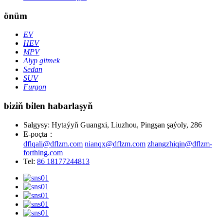
önüm
EV
HEV
MPV
Alyp gitmek
Sedan
SUV
Furgon
biziň bilen habarlaşyň
Salgysy: Hytaýyň Guangxi, Liuzhou, Pingşan şaýoly, 286
E-poçta：
dflqali@dflzm.com
nianqx@dflzm.com
zhangzhiqin@dflzm-
forthing.com
Tel:
86 18177244813