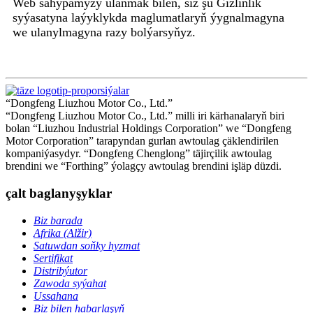
Web sahypamyzy ulanmak bilen, siz şu Gizlinlik
syýasatyna laýyklykda maglumatlaryň ýygnalmagyna
we ulanylmagyna razy bolýarsyňyz.
“Dongfeng Liuzhou Motor Co., Ltd.”
“Dongfeng Liuzhou Motor Co., Ltd.” milli iri kärhanalaryň biri
bolan “Liuzhou Industrial Holdings Corporation” we “Dongfeng
Motor Corporation” tarapyndan gurlan awtoulag çäklendirilen
kompaniýasydyr. “Dongfeng Chenglong” täjirçilik awtoulag
brendini we “Forthing” ýolagçy awtoulag brendini işläp düzdi.
çalt baglanyşyklar
Biz barada
Afrika (Alžir)
Satuwdan soňky hyzmat
Sertifikat
Distribýutor
Zawoda syýahat
Ussahana
Biz bilen habarlaşyň