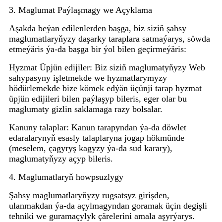
3. Maglumat Paýlaşmagy we Açyklama
Aşakda beýan edilenlerden başga, biz siziň şahsy
maglumatlaryňyzy daşarky taraplara satmaýarys, söwda
etmeýäris ýa-da başga bir ýol bilen geçirmeýäris:
Hyzmat Üpjün edijiler: Biz siziň maglumatyňyzy Web
sahypasyny işletmekde we hyzmatlarymyzy
hödürlemekde bize kömek edýän üçünji tarap hyzmat
üpjün edijileri bilen paýlaşyp bileris, eger olar bu
maglumaty gizlin saklamaga razy bolsalar.
Kanuny talaplar: Kanun tarapyndan ýa-da döwlet
edaralarynyň esasly talaplaryna jogap hökmünde
(meselem, çagyryş kagyzy ýa-da sud karary),
maglumatyňyzy açyp bileris.
4. Maglumatlaryň howpsuzlygy
Şahsy maglumatlaryňyzy rugsatsyz girişden,
ulanmakdan ýa-da açylmagyndan goramak üçin degişli
tehniki we guramaçylyk çärelerini amala aşyrýarys.