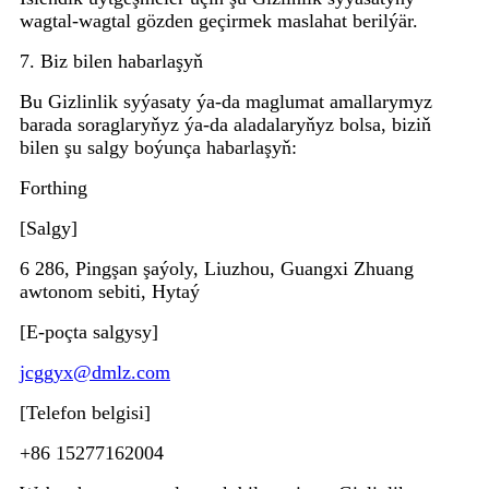
wagtal-wagtal gözden geçirmek maslahat berilýär.
7. Biz bilen habarlaşyň
Bu Gizlinlik syýasaty ýa-da maglumat amallarymyz
barada soraglaryňyz ýa-da aladalaryňyz bolsa, biziň
bilen şu salgy boýunça habarlaşyň:
Forthing
[Salgy]
6 286, Pingşan şaýoly, Liuzhou, Guangxi Zhuang
awtonom sebiti, Hytaý
[E-poçta salgysy]
jcggyx@dmlz.com
[Telefon belgisi]
+86 15277162004