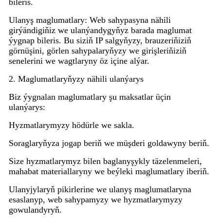
bileris.
Ulanyş maglumatlary: Web sahypasyna nähili
girýändigiňiz we ulanýandygyňyz barada maglumat
ýygnap bileris. Bu siziň IP salgyňyzy, brauzeriňiziň
görnüşini, görlen sahypalaryňyzy we girişleriňiziň
senelerini we wagtlaryny öz içine alýar.
2. Maglumatlaryňyzy nähili ulanýarys
Biz ýygnalan maglumatlary şu maksatlar üçin
ulanýarys:
Hyzmatlarymyzy hödürle we sakla.
Soraglaryňyza jogap beriň we müşderi goldawyny beriň.
Size hyzmatlarymyz bilen baglanyşykly täzelenmeleri,
mahabat materiallaryny we beýleki maglumatlary iberiň.
Ulanyjylaryň pikirlerine we ulanyş maglumatlaryna
esaslanyp, web sahypamyzy we hyzmatlarymyzy
gowulandyryň.