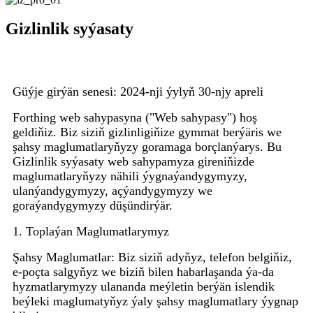
Gizlinlik syýasaty
Güýje girýän senesi: 2024-nji ýylyň 30-njy apreli
Forthing web sahypasyna ("Web sahypasy") hoş
geldiňiz. Biz siziň gizlinligiňize gymmat berýäris we
şahsy maglumatlaryňyzy goramaga borçlanýarys. Bu
Gizlinlik syýasaty web sahypamyza gireniňizde
maglumatlaryňyzy nähili ýygnaýandygymyzy,
ulanýandygymyzy, açýandygymyzy we
goraýandygymyzy düşündirýär.
1. Toplaýan Maglumatlarymyz
Şahsy Maglumatlar: Biz siziň adyňyz, telefon belgiňiz,
e-poçta salgyňyz we biziň bilen habarlaşanda ýa-da
hyzmatlarymyzy ulananda meýletin berýän islendik
beýleki maglumatyňyz ýaly şahsy maglumatlary ýygnap