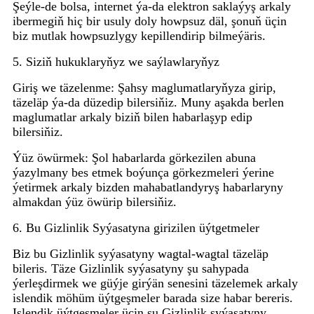
Şeýle-de bolsa, internet ýa-da elektron saklaýyş arkaly
ibermegiň hiç bir usuly doly howpsuz däl, şonuň üçin
biz mutlak howpsuzlygy kepillendirip bilmeýäris.
5. Siziň hukuklaryňyz we saýlawlaryňyz
Giriş we täzelenme: Şahsy maglumatlaryňyza girip,
täzeläp ýa-da düzedip bilersiňiz. Muny aşakda berlen
maglumatlar arkaly biziň bilen habarlaşyp edip
bilersiňiz.
Ýüz öwürmek: Şol habarlarda görkezilen abuna
ýazylmany bes etmek boýunça görkezmeleri ýerine
ýetirmek arkaly bizden mahabatlandyryş habarlaryny
almakdan ýüz öwürip bilersiňiz.
6. Bu Gizlinlik Syýasatyna girizilen üýtgetmeler
Biz bu Gizlinlik syýasatyny wagtal-wagtal täzeläp
bileris. Täze Gizlinlik syýasatyny şu sahypada
ýerleşdirmek we güýje girýän senesini täzelemek arkaly
islendik möhüm üýtgeşmeler barada size habar bereris.
Islendik üýtgeşmeler üçin şu Gizlinlik syýasatyny