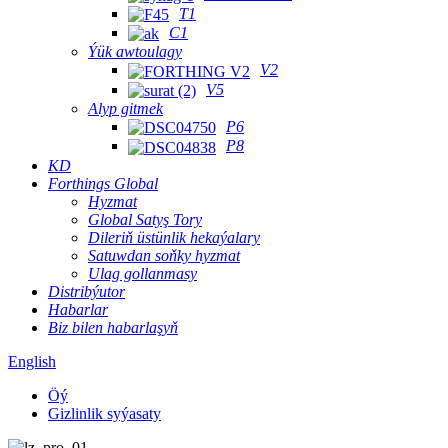
T1
C1
Ýük awtoulagy
V2
V5
Alyp gitmek
P6
P8
KD
Forthings Global
Hyzmat
Global Satyş Tory
Dileriň üstünlik hekaýalary
Satuwdan soňky hyzmat
Ulag gollanmasy
Distribýutor
Habarlar
Biz bilen habarlaşyň
English
Öý
Gizlinlik syýasaty