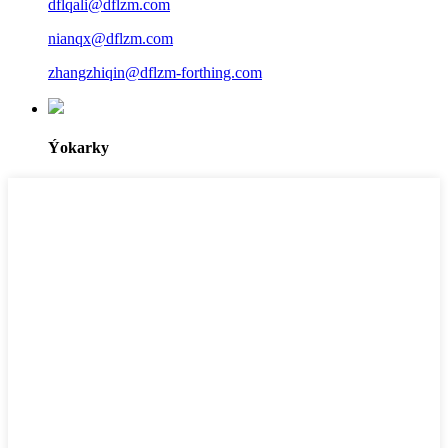
dflqali@dflzm.com
nianqx@dflzm.com
zhangzhiqin@dflzm-forthing.com
Ýokarky