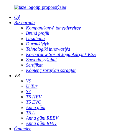
Öý
Biz barada
Kompaniýanyň tanyşdyrylyşy
Brend profili
Ussahana
Durnuklylyk
Tehnologiki innowasiýa
Korporatiw Sosial Jogapkärçilik KSS
Zawoda syýahat
Sertifikat
Köplenç soralýan soraglar
VR
V9
U-Tur
S7
T5 HEV
T5 EVO
Anna güni
T5 L
Anna güni REEV
Anna güni RHD
Önümler