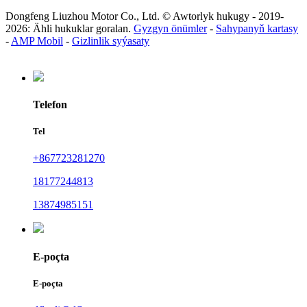
Dongfeng Liuzhou Motor Co., Ltd. © Awtorlyk hukugy - 2019-
2026: Ähli hukuklar goralan.
Gyzgyn önümler
-
Sahypanyň kartasy
-
AMP Mobil
-
Gizlinlik syýasaty
Telefon
Tel
+867723281270
18177244813
13874985151
E-poçta
E-poçta