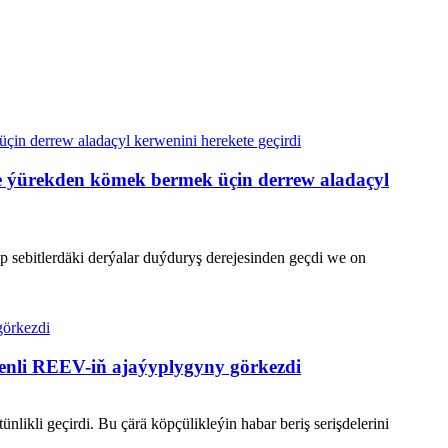
ne ýürekden kömek bermek üçin derrew aladaçyl
p sebitlerdäki derýalar duýduryş derejesinden geçdi we on
enli REEV-iň ajaýyplygyny görkezdi
ikli geçirdi. Bu çärä köpçülikleýin habar beriş serişdelerini