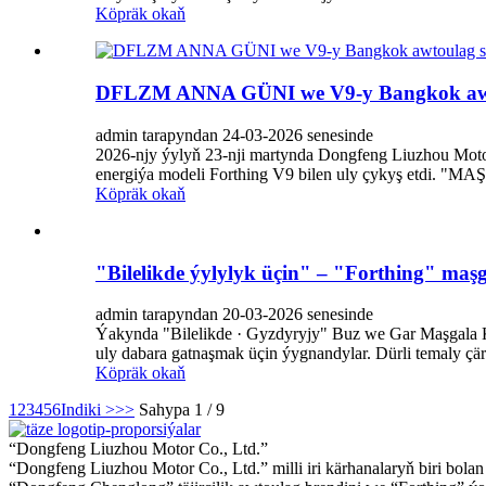
Köpräk okaň
DFLZM ANNA GÜNI we V9-y Bangkok awtou
admin tarapyndan 24-03-2026 senesinde
2026-njy ýylyň 23-nji martynda Dongfeng Liuzhou Mot
energiýa modeli Forthing V9 bilen uly çykyş etdi
Köpräk okaň
"Bilelikde ýylylyk üçin" – "Forthing" maşg
admin tarapyndan 20-03-2026 senesinde
Ýakynda "Bilelikde · Gyzdyryjy" Buz we Gar Maşgala Ka
uly dabara gatnaşmak üçin ýygnandylar. Dürli temaly çäre
Köpräk okaň
1
2
3
4
5
6
Indiki >
>>
Sahypa 1 / 9
“Dongfeng Liuzhou Motor Co., Ltd.”
“Dongfeng Liuzhou Motor Co., Ltd.” milli iri kärhanalaryň biri bol