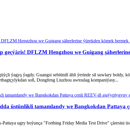
ýeňip geçýäris! DFLZM Hengzhou we Guigang şäherleri
li ýagyş ýagdy. Guangsi sebitiniň ähli ýerinde sil suwlary boldy, kö
etbagtçylykdan soň, Dongfeng Liuzhou awtoulag kompaniýasy...
ndda üstünlikli tamamlandy we Bangkokdan Pattaya ç
attaya ugry boýunça "Forthing Friday Media Test Drive" çäresini üstünl