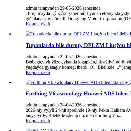
admin tarapyndan 29-05-2026 senesinde
18-nji maýda Lýuçžou şäheriniň Lýunan etrabynda yzly-yzy
giň aladasyny döretdi. Dongfeng Motor Corporation (D
Köpräk okaň
Tupanlarda bile durup, DFLZM Liuçžou bile
admin tarapyndan 22-05-2026 senesinde
Betbagtçylyk ýüze çykanda jogapkärçilik aýdyň görüný
ýagdaýda gyssagly kömegi iberdi. Ol "Bilelikde ..." jem
Köpräk okaň
Forthing V6 awtoulagy Huawei ADS bilen 2
admin tarapyndan 24-04-2026 senesinde
2026-njy ýylyň 24-nji aprelinde 19-njy Pekin Halkara A
tanyşdyrdy. Bilelikde işlenip düzülen Forthing V6...
Köpräk okaň