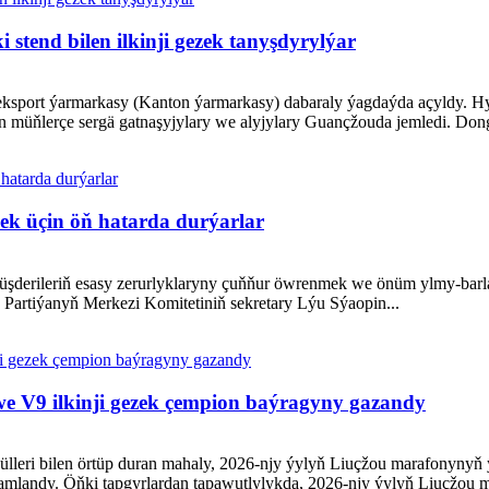
tend bilen ilkinji gezek tanyşdyrylýar
eksport ýarmarkasy (Kanton ýarmarkasy) dabaraly ýagdaýda açyldy.
 müňlerçe sergä gatnaşyjylary we alyjylary Guançžouda jemledi. Dong
mek üçin öň hatarda durýarlar
üşderileriň esasy zerurlyklaryny çuňňur öwrenmek we önüm ylmy-barla
Partiýanyň Merkezi Komitetiniň sekretary Lýu Sýaopin...
e V9 ilkinji gezek çempion baýragyny gazandy
ülleri bilen örtüp duran mahaly, 2026-njy ýylyň Liuçžou marafonynyň 
amlandy. Öňki tapgyrlardan tapawutlylykda, 2026-njy ýylyň Liuçžou m