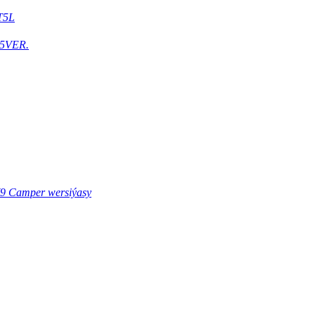
T5L
5VER.
9 Camper wersiýasy