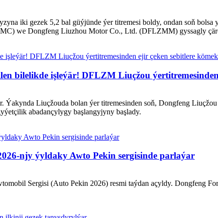
na iki gezek 5,2 bal güýjünde ýer titremesi boldy, ondan soň bolsa yz
FMC) we Dongfeng Liuzhou Motor Co., Ltd. (DFLZMM) gyssagly çäreler
n bilelikde işleýär! DFLZM Liuçžou ýertitremesinden 
är. Ýakynda Liuçžouda bolan ýer titremesinden soň, Dongfeng Liuçžo
gyýetçilik abadançylygy başlangyjyny başlady.
026-njy ýyldaky Awto Pekin sergisinde parlaýar
wtomobil Sergisi (Auto Pekin 2026) resmi taýdan açyldy. Dongfeng Fort