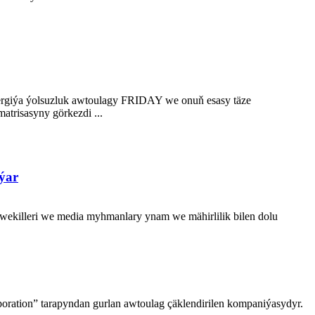
ergiýa ýolsuzluk awtoulagy FRIDAY we onuň esasy täze
isasyny görkezdi ...
şýar
wekilleri we media myhmanlary ynam we mähirlilik bilen dolu
poration” tarapyndan gurlan awtoulag çäklendirilen kompaniýasydyr.