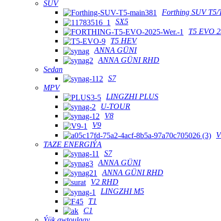
SUV
Forthing SUV T5/
SX5
T5 EVO 2
T5 HEV
ANNA GÜNI
ANNA GÜNI RHD
Sedan
S7
MPV
LINGZHI PLUS
U-TOUR
V8
V9
V
TAZE ENERGIÝA
S7
ANNA GÜNI
ANNA GÜNI RHD
V2 RHD
LINGZHI M5
T1
C1
Ýük awtoulagy