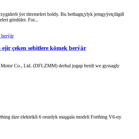
ygiderli ýer titremeleri boldy. Bu betbagtçylyk jemgyýetçiligiň
i gördüler. For...
ejir çeken sebitlere kömek berýär
u Motor Co., Ltd. (DFLZMM) derhal jogap berdi we gyssagly
hing täze elektrikli 6 orunlyk maşgala modeli Forthing V6-ny