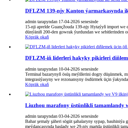
DFLZM 139-njy Kanton ýarmarkasynda iki s
admin tarapyndan 17-04-2026 senesinde
15-nji aprelde Guançžouda 139-njy Hytaýyň import we 
dünýäniň 200-den gowrak ýurdundan we sebitlerinden on
Köpräk okaň
DFLZM-iň liderleri hakyky pikirleri diňle
admin tarapyndan 10-04-2026 senesinde
Terminal bazarynyň ösüş meýillerini dogry düşünmek, m
integrasiýasyny we rezonansyny ösdürmek üçin ýakynda 
Köpräk okaň
Liuzhou marafony üstünlikli tamamlandy w
admin tarapyndan 03-04-2026 senesinde
Bahar şemaly şäheri sögüt şahalaryny sypap, bauhiniýa g
meýdançasynda başlady we 29-njy martda üstünlikli tam