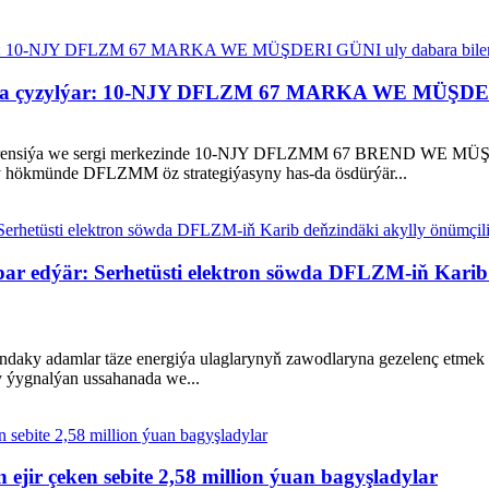
lnama çyzylýar: 10-NJY DFLZM 67 MARKA WE MÜŞDERI
onferensiýa we sergi merkezinde 10-NJY DFLZMM 67 BREND WE MÜŞDER
yly hökmünde DFLZMM öz strategiýasyny has-da ösdürýär...
r edýär: Serhetüsti elektron söwda DFLZM-iň Karib 
yndaky adamlar täze energiýa ulaglarynyň zawodlaryna gezelenç etme
 ýygnalýan ussahanada we...
ir çeken sebite 2,58 million ýuan bagyşladylar