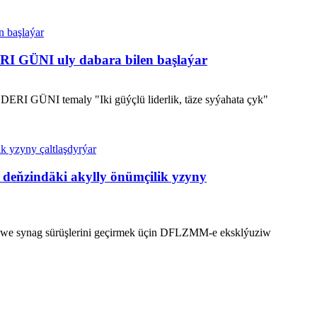
 GÜNI uly dabara bilen başlaýar
I GÜNI temaly "Iki güýçlü liderlik, täze syýahata çyk"
deňzindäki akylly önümçilik yzyny
k we synag sürüşlerini geçirmek üçin DFLZMM-e eksklýuziw