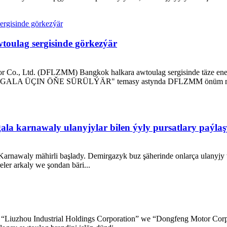
lag sergisinde görkezýär
or Co., Ltd. (DFLZMM) Bangkok halkara awtoulag sergisinde täze en
. "MAŞGALA ÜÇIN ÖŇE SÜRÜLÝÄR" temasy astynda DFLZMM önüm matr
ala karnawaly ulanyjylar bilen ýyly pursatlary paýla
rnawaly mähirli başlady. Demirgazyk buz şäherinde onlarça ulanyjy 
ler arkaly we şondan bäri...
an “Liuzhou Industrial Holdings Corporation” we “Dongfeng Motor Cor