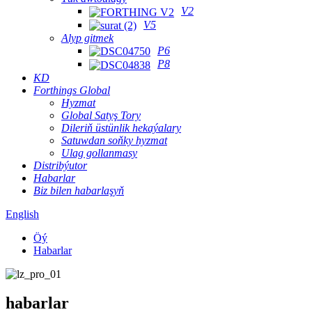
V2
V5
Alyp gitmek
P6
P8
KD
Forthings Global
Hyzmat
Global Satyş Tory
Dileriň üstünlik hekaýalary
Satuwdan soňky hyzmat
Ulag gollanmasy
Distribýutor
Habarlar
Biz bilen habarlaşyň
English
Öý
Habarlar
habarlar