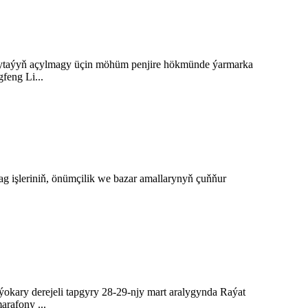
 Hytaýyň açylmagy üçin möhüm penjire hökmünde ýarmarka
feng Li...
g işleriniň, önümçilik we bazar amallarynyň çuňňur
ýokary derejeli tapgyry 28-29-njy mart aralygynda Raýat
arafony ...