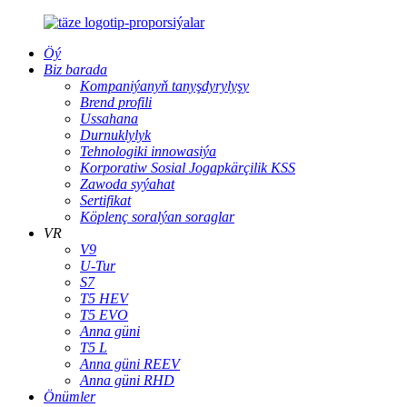
Öý
Biz barada
Kompaniýanyň tanyşdyrylyşy
Brend profili
Ussahana
Durnuklylyk
Tehnologiki innowasiýa
Korporatiw Sosial Jogapkärçilik KSS
Zawoda syýahat
Sertifikat
Köplenç soralýan soraglar
VR
V9
U-Tur
S7
T5 HEV
T5 EVO
Anna güni
T5 L
Anna güni REEV
Anna güni RHD
Önümler