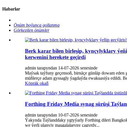
Habarlar
Önüm boýunça gollanma
Görkezilen önümler
Berk karar bilen birleşip, kynçylyklary 
kerwenini herekete geçirdi
admin tarapyndan 14-07-2026 senesinde
Maýsak taýfuny geçensoň, birnäçe günläp dowam eden güýç
müňlerçe adam gyssagly ýagdaýda ewakuasiýa edildi. B
Köpräk okaň
Forthing Friday Media synag sürüşi Taýla
admin tarapyndan 10-07-2026 senesinde
Ýakynda Taýlanddaky ygtyýarly Forthing dileri Bangkok-P
we ýerli ulanyjy maşgalalaryny çagyrdy...