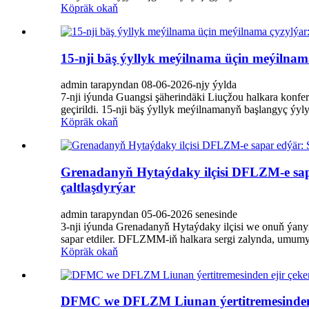
Köpräk okaň
15-nji bäş ýyllyk meýilnama üçin meýi
admin tarapyndan 08-06-2026-njy ýylda
7-nji iýunda Guangsi şäherindäki Liuçžou halkara k
geçirildi. 15-nji bäş ýyllyk meýilnamanyň başlangyç ý
Köpräk okaň
Grenadanyň Hytaýdaky ilçisi DFLZM-e sapa
çaltlaşdyrýar
admin tarapyndan 05-06-2026 senesinde
3-nji iýunda Grenadanyň Hytaýdaky ilçisi we onuň ýan
sapar etdiler. DFLZMM-iň halkara sergi zalynda, umumy
Köpräk okaň
DFMC we DFLZM Liunan ýertitremesinden ej