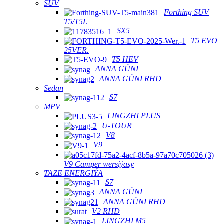
SUV
Forthing SUV
T5/T5L
SX5
T5 EVO
25VER.
T5 HEV
ANNA GÜNI
ANNA GÜNI RHD
Sedan
S7
MPV
LINGZHI PLUS
U-TOUR
V8
V9
V9 Camper wersiýasy
TAZE ENERGIÝA
S7
ANNA GÜNI
ANNA GÜNI RHD
V2 RHD
LINGZHI M5