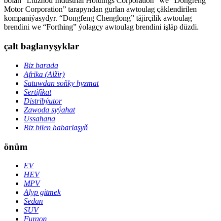
bolan “Liuzhou Industrial Holdings Corporation” we “Dongfeng
Motor Corporation” tarapyndan gurlan awtoulag çäklendirilen
kompaniýasydyr. “Dongfeng Chenglong” täjirçilik awtoulag
brendini we “Forthing” ýolagçy awtoulag brendini işläp düzdi.
çalt baglanyşyklar
Biz barada
Afrika (Alžir)
Satuwdan soňky hyzmat
Sertifikat
Distribýutor
Zawoda syýahat
Ussahana
Biz bilen habarlaşyň
önüm
EV
HEV
MPV
Alyp gitmek
Sedan
SUV
Furgon