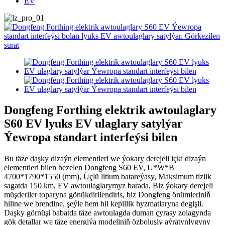
EV
Dongfeng Forthing elektrik awtoulaglary
S60 EV lyuks EV ulaglary satylýar
Ýewropa standart interfeýsi bilen
Bu täze daşky dizaýn elementleri we ýokary derejeli içki dizaýn
elementleri bilen bezelen Dongfeng S60 EV, U*W*B
4700*1790*1550 (mm), Üçlü litium batareýasy, Maksimum tizlik
sagatda 150 km, EV awtoulaglarymyz barada, Biz ýokary derejeli
müşderiler toparyna gönükdirilendiris, biz Dongfeng önümleriniň
hiline we brendine, şeýle hem hil kepillik hyzmatlaryna degişli.
Daşky görnüşi babatda täze awtoulagda duman çyrasy zolagynda
gök detallar we täze energiýa modeliniň özboluşly aýratynlygyny