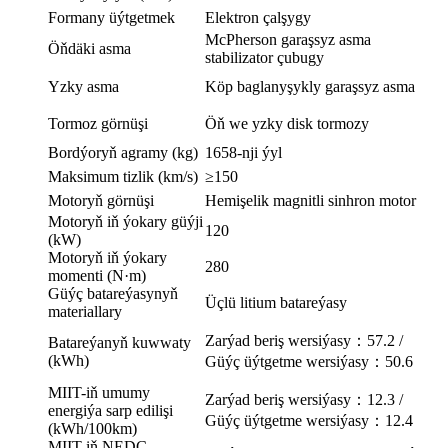
Formany üýtgetmek
Elektron çalşygy
McPherson garaşsyz asma
Öňdäki asma
stabilizator çubugy
Yzky asma
Köp baglanyşykly garaşsyz asma
Tormoz görnüşi
Öň we yzky disk tormozy
Bordýoryň agramy (kg)
1658-nji ýyl
Maksimum tizlik (km/s)
≥150
Motoryň görnüşi
Hemişelik magnitli sinhron motor
Motoryň iň ýokary güýji
120
(kW)
Motoryň iň ýokary
280
momenti (N·m)
Güýç batareýasynyň
Üçlü litium batareýasy
materiallary
Zarýad beriş wersiýasy：57.2 /
Batareýanyň kuwwaty
(kWh)
Güýç üýtgetme wersiýasy：50.6
MIIT-iň umumy
Zarýad beriş wersiýasy：12.3 /
energiýa sarp edilişi
Güýç üýtgetme wersiýasy：12.4
(kWh/100km)
MIIT-iň NEDC