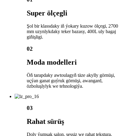
Super ölçegli
Şol bir klassdaky iň ýokary kuzow ölçegi, 2700
mm uzynlykdaky teker bazasy, 400L uly bagaj
giňişligi.
02
Moda modelleri
Öň tarapdaky awtoulagyň täze akylly görnüşi,
uçýan ganat guýruk görnüşi, awangard,
özboluşlylyk we tehnologiýa.
03
Rahat sürüş
Doly ýumşak salon, sessiz we rahat tekstura,