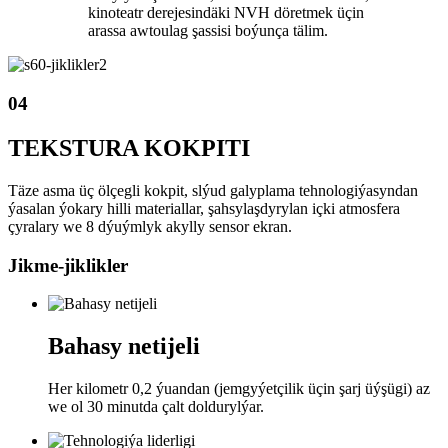
kinoteatr derejesindäki NVH döretmek üçin
arassa awtoulag şassisi boýunça tälim.
04
TEKSTURA KOKPITI
Täze asma üç ölçegli kokpit, slýud galyplama tehnologiýasyndan
ýasalan ýokary hilli materiallar, şahsylaşdyrylan içki atmosfera
çyralary we 8 dýuýmlyk akylly sensor ekran.
Jikme-jiklikler
Bahasy netijeli
Her kilometr 0,2 ýuandan (jemgyýetçilik üçin şarj üýşügi) az
we ol 30 minutda çalt doldurylýar.