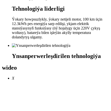
Tehnologiýa liderligi
Ýokary howpsuzlykly, ýokary netijeli motor, 100 km üçin
12.3kWh pes energiýa sarp edilişi, ykjam elektrik
stansiýasynyň funksiýasy (öý hojalygy üçin 220V çykyş
woltasy), batareýa bilen işleýän akylly temperatura
dolandyryş ulgamy.
Ynsanperwerleşdirilen tehnologiýa
wideo
X