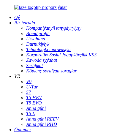
Öý
Biz barada
Kompaniýanyň tanyşdyrylyşy
Brend profili
Ussahana
Durnuklylyk
Tehnologiki innowasiýa
Korporatiw Sosial Jogapkärçilik KSS
Zawoda syýahat
Sertifikat
Köplenç soralýan soraglar
VR
V9
U-Tur
S7
T5 HEV
T5 EVO
Anna güni
T5 L
Anna güni REEV
Anna güni RHD
Önümler