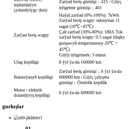
Zarýad beriş görnüşi：415 / Güýç
toplumlaýyn
üýtgetme görnüşi：401
çydamlylygy (km)
Haýal zarýad (0%-100%): 7kWh
Zarýad beriş wagty: takmynan 11
sagat (10℃~45℃)
Çalt zarýad (30%-80%): 180A Tok
Zarýad beriş wagty
zarýad beriş wagty: 0.5 sagat (daşky
gurşawyň temperaturasy 20℃ ~
45℃)
Güýji üýtgetmek: 3 minut
Ulag kepilligi
8 ýyl ýa-da 160000 km
Zarýad beriş görnüşi：6 ýyl ýa-da
Batareýanyň kepilligi
600000 km / Güýç çalyşma
görnüşi：Ömürlik kepillik
Motor / elektrik
6 ýyl ýa-da 600000 km
dolandyryş kepilligi
gurluşlar
01