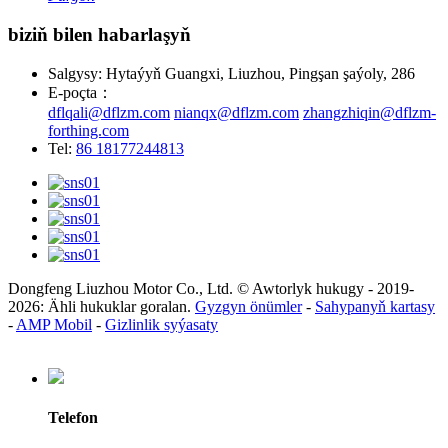
biziň bilen habarlaşyň
Salgysy: Hytaýyň Guangxi, Liuzhou, Pingşan şaýoly, 286
E-poçta：
dflqali@dflzm.com
nianqx@dflzm.com
zhangzhiqin@dflzm-
forthing.com
Tel:
86 18177244813
Dongfeng Liuzhou Motor Co., Ltd. © Awtorlyk hukugy - 2019-
2026: Ähli hukuklar goralan.
Gyzgyn önümler
-
Sahypanyň kartasy
-
AMP Mobil
-
Gizlinlik syýasaty
Telefon