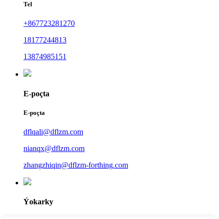
Tel
+867723281270
18177244813
13874985151
E-poçta
E-poçta
dflqali@dflzm.com
nianqx@dflzm.com
zhangzhiqin@dflzm-forthing.com
Ýokarky