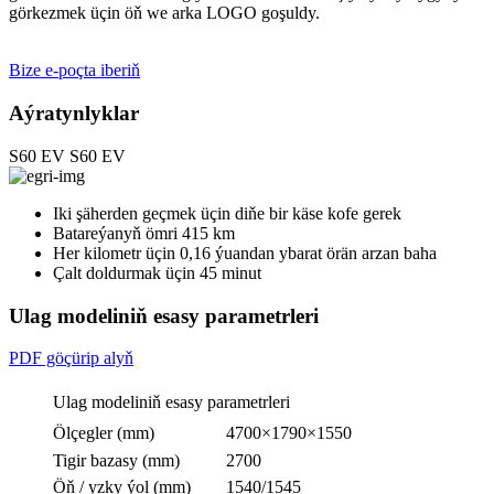
görkezmek üçin öň we arka LOGO goşuldy.
Bize e-poçta iberiň
Aýratynlyklar
S60 EV
S60 EV
Iki şäherden geçmek üçin diňe bir käse kofe gerek
Batareýanyň ömri 415 km
Her kilometr üçin 0,16 ýuandan ybarat örän arzan baha
Çalt doldurmak üçin 45 minut
Ulag modeliniň esasy parametrleri
PDF göçürip alyň
Ulag modeliniň esasy parametrleri
Ölçegler (mm)
4700×1790×1550
Tigir bazasy (mm)
2700
Öň / yzky ýol (mm)
1540/1545