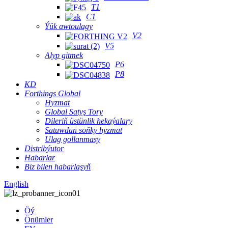
T1
C1
Ýük awtoulagy
V2
V5
Alyp gitmek
P6
P8
KD
Forthings Global
Hyzmat
Global Satyş Tory
Dileriň üstünlik hekaýalary
Satuwdan soňky hyzmat
Ulag gollanmasy
Distribýutor
Habarlar
Biz bilen habarlaşyň
English
Öý
Önümler